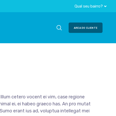
Qual seu bairro?
AREA DO CLIENTE
llum cetero vocent ei vim, case regione
nimal ei, ei habeo graeco has. An pro mutat
. Sumo erant ius ad, voluptua intellegat mei