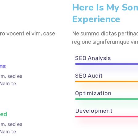
Here Is My So
Experience
ro vocent ei vim, case
Ne summo dictas pertinaci
regione signiferumque vim
SEO Analysis
ns
SEO Audit
am, sed ea
 Nam te
Optimization
Development
ved
am, sed ea
 Nam te