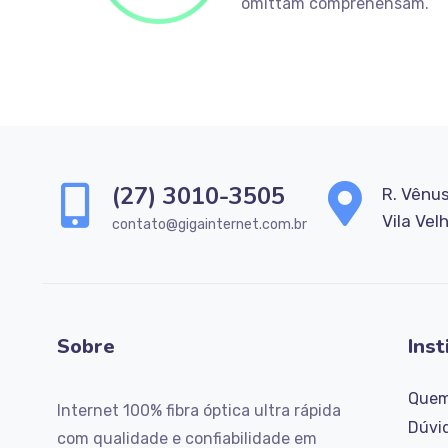
omittam comprehensam.
(27) 3010-3505
R. Vênus
Vila Vel
contato@gigainternet.com.br
Sobre
Inst
Quem
Internet 100% fibra óptica ultra rápida
Dúvi
com qualidade e confiabilidade em