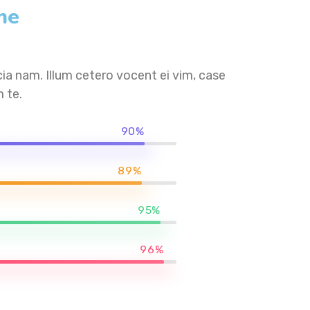
me
a nam. Illum cetero vocent ei vim, case
 te.
90%
89%
95%
96%