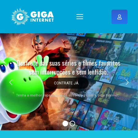
Desfrute das suas séries e filmes favoritos
sem interrupções e sem lentidão.
CONTRATE JÁ.
Tenha a melhor experiência de streaming com a Giga Internet.