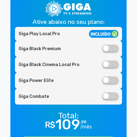
Ative abaixo no seu plano:
Giga Play Local Pro
Giga Black Premium
Giga Black Cinema Local Pro
Giga Power Elite
Giga Combate
Total:
109
,90
R$
/mês